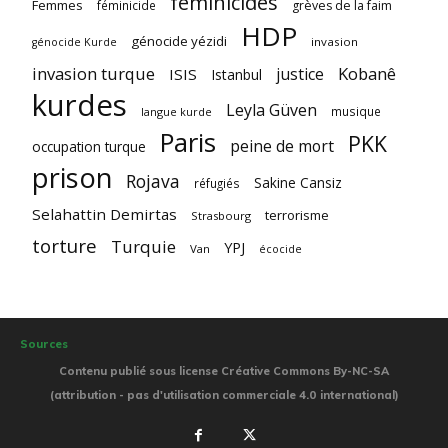
féminicides
Femmes
féminicide
grèves de la faim
HDP
génocide yézidi
invasion
génocide Kurde
invasion turque
Kobanê
justice
ISIS
Istanbul
kurdes
Leyla Güven
musique
langue kurde
Paris
PKK
peine de mort
occupation turque
prison
Rojava
Sakine Cansiz
réfugiés
Selahattin Demirtas
terrorisme
Strasbourg
torture
Turquie
YPJ
Van
écocide
Sources
Contenu publié sous license Créative Commons By-NC-SA
(attribution - pas d'utilisation commerciale 4.0 international)