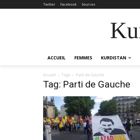
Twitter
Facebook
Sources
Kur
ACCUEIL
FEMMES
KURDISTAN
Accueil
Tags
Parti de Gauche
Tag: Parti de Gauche