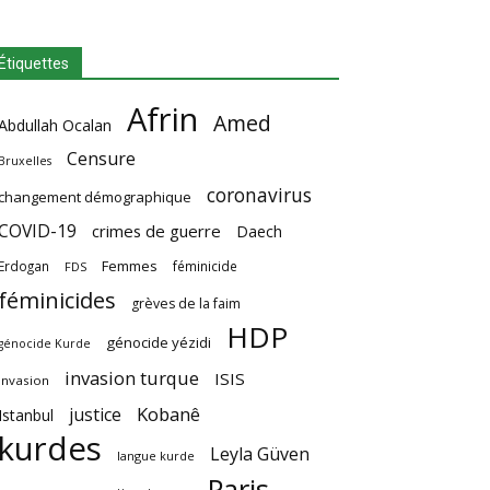
Étiquettes
Afrin
Amed
Abdullah Ocalan
Censure
Bruxelles
coronavirus
changement démographique
COVID-19
crimes de guerre
Daech
Femmes
Erdogan
féminicide
FDS
féminicides
grèves de la faim
HDP
génocide yézidi
génocide Kurde
invasion turque
ISIS
invasion
Kobanê
justice
Istanbul
kurdes
Leyla Güven
langue kurde
Paris