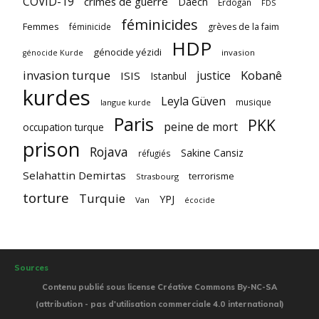
COVID-19
crimes de guerre
Daech
Erdogan
FDS
féminicides
Femmes
féminicide
grèves de la faim
HDP
génocide yézidi
invasion
génocide Kurde
invasion turque
Kobanê
justice
ISIS
Istanbul
kurdes
Leyla Güven
musique
langue kurde
Paris
PKK
peine de mort
occupation turque
prison
Rojava
Sakine Cansiz
réfugiés
Selahattin Demirtas
terrorisme
Strasbourg
torture
Turquie
YPJ
Van
écocide
Sources
Contenu publié sous license Créative Commons By-NC-SA
(attribution - pas d'utilisation commerciale 4.0 international)