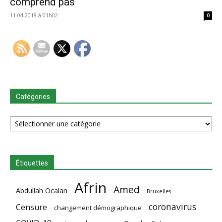
comprend pas
11.04.2018 à 01h02
0
Catégories
Catégories
Étiquettes
Afrin
Amed
Abdullah Ocalan
Bruxelles
coronavirus
Censure
changement démographique