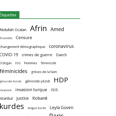
Étiquettes
Afrin
Amed
Abdullah Ocalan
Censure
Bruxelles
coronavirus
changement démographique
COVID-19
crimes de guerre
Daech
Femmes
Erdogan
féminicide
FDS
féminicides
grèves de la faim
HDP
génocide yézidi
génocide Kurde
invasion turque
ISIS
invasion
Kobanê
justice
Istanbul
kurdes
Leyla Güven
langue kurde
Paris