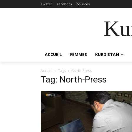
Twitter
Facebook
Sources
Kur
ACCUEIL
FEMMES
KURDISTAN
Accueil
Tags
North-Press
Tag: North-Press