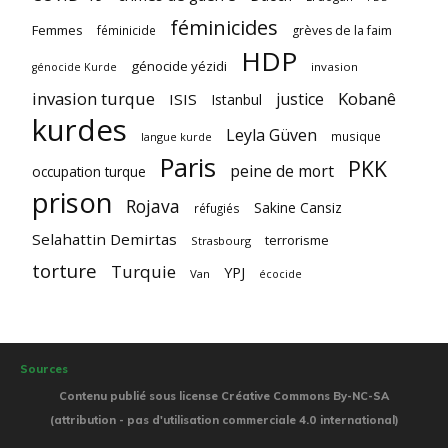
féminicides
Femmes
féminicide
grèves de la faim
HDP
génocide yézidi
invasion
génocide Kurde
invasion turque
Kobanê
justice
ISIS
Istanbul
kurdes
Leyla Güven
musique
langue kurde
Paris
PKK
peine de mort
occupation turque
prison
Rojava
Sakine Cansiz
réfugiés
Selahattin Demirtas
terrorisme
Strasbourg
torture
Turquie
YPJ
Van
écocide
Sources
Contenu publié sous license Créative Commons By-NC-SA
(attribution - pas d'utilisation commerciale 4.0 international)