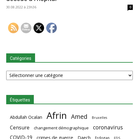
30.08.2022 à 23h36
0
Catégories
Catégories
Étiquettes
Afrin
Amed
Abdullah Ocalan
Bruxelles
coronavirus
Censure
changement démographique
COVID-19
crimes de guerre
Daech
Erdogan
FDS