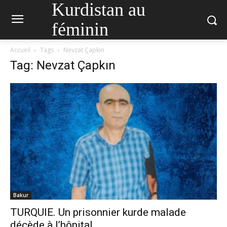
Kurdistan au
féminin
Accueil
Tags
Nevzat Çapkın
Tag: Nevzat Çapkın
Bakur
TURQUIE. Un prisonnier kurde malade
décède à l’hôpital