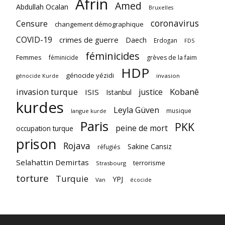
Afrin
Amed
Abdullah Ocalan
Bruxelles
coronavirus
Censure
changement démographique
COVID-19
crimes de guerre
Daech
Erdogan
FDS
féminicides
Femmes
féminicide
grèves de la faim
HDP
génocide yézidi
invasion
génocide Kurde
invasion turque
Kobanê
justice
ISIS
Istanbul
kurdes
Leyla Güven
musique
langue kurde
Paris
PKK
peine de mort
occupation turque
prison
Rojava
Sakine Cansiz
réfugiés
Selahattin Demirtas
terrorisme
Strasbourg
torture
Turquie
YPJ
Van
écocide