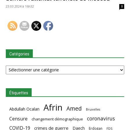
23.03.2024 à 16h32
0
Catégories
Catégories
Étiquettes
Afrin
Amed
Abdullah Ocalan
Bruxelles
coronavirus
Censure
changement démographique
COVID-19
crimes de guerre
Daech
Erdogan
FDS