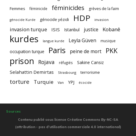
féminicides
Femmes
féminicide
grèves de la faim
HDP
génocide yézidi
invasion
génocide Kurde
invasion turque
Kobanê
justice
ISIS
Istanbul
kurdes
Leyla Güven
musique
langue kurde
Paris
PKK
peine de mort
occupation turque
prison
Rojava
Sakine Cansiz
réfugiés
Selahattin Demirtas
terrorisme
Strasbourg
torture
Turquie
YPJ
Van
écocide
Sources
Contenu publié sous license Créative Commons By-NC-SA
(attribution - pas d'utilisation commerciale 4.0 international)