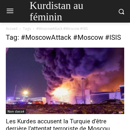
Kurdistan au
féminin
Accueil
Tags
#MoscowAttack #Moscow #ISIS
Tag: #MoscowAttack #Moscow #ISIS
Non classé
Les Kurdes accusent la Turquie d’être
derrière l’attentat terroriste de Moscou