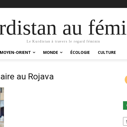
distan au fémi
Le Kurdistan à travers le regard féminin
MOYEN-ORIENT
MONDE
ÉCOLOGIE
CULTURE
laire au Rojava
Ca