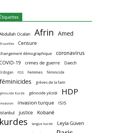
Étiquettes
Afrin
Amed
Abdullah Ocalan
Censure
Bruxelles
coronavirus
changement démographique
COVID-19
crimes de guerre
Daech
Femmes
Erdogan
féminicide
FDS
féminicides
grèves de la faim
HDP
génocide yézidi
génocide Kurde
invasion turque
ISIS
invasion
Kobanê
justice
Istanbul
kurdes
Leyla Güven
langue kurde
Paris