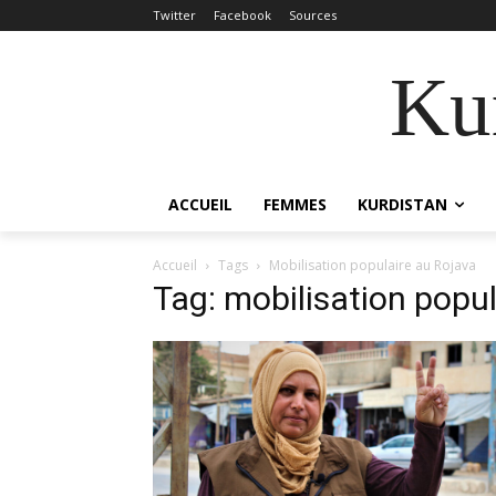
Twitter
Facebook
Sources
Kur
ACCUEIL
FEMMES
KURDISTAN
Accueil
Tags
Mobilisation populaire au Rojava
Tag: mobilisation popu