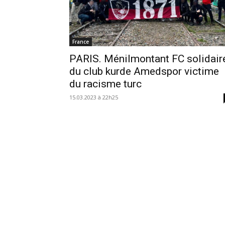
France
PARIS. Ménilmontant FC solidair
du club kurde Amedspor victime
du racisme turc
15.03.2023 à 22h25