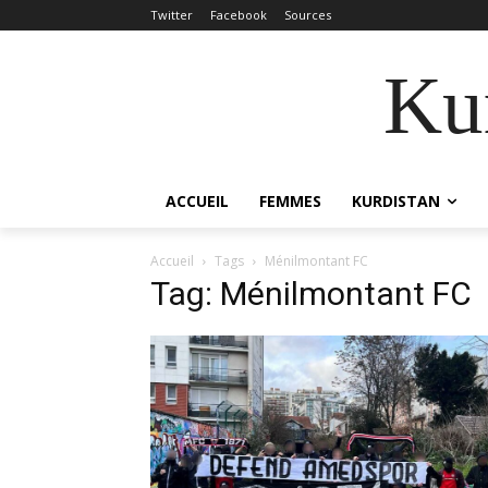
Twitter
Facebook
Sources
Kur
ACCUEIL
FEMMES
KURDISTAN
Accueil
Tags
Ménilmontant FC
Tag: Ménilmontant FC