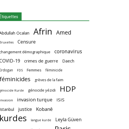
Étiquettes
Afrin
Amed
Abdullah Ocalan
Censure
Bruxelles
coronavirus
changement démographique
COVID-19
crimes de guerre
Daech
Femmes
Erdogan
féminicide
FDS
féminicides
grèves de la faim
HDP
génocide yézidi
génocide Kurde
invasion turque
ISIS
invasion
Kobanê
justice
Istanbul
kurdes
Leyla Güven
langue kurde
Paris