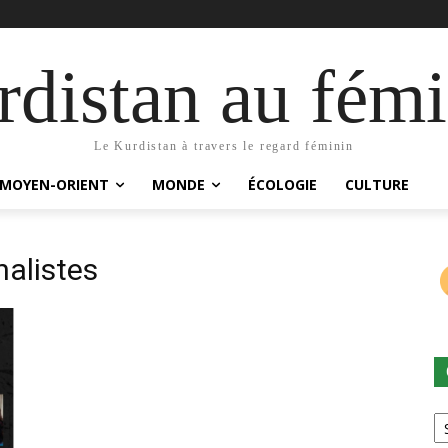
distan au fémi
Le Kurdistan à travers le regard féminin
MOYEN-ORIENT
MONDE
ÉCOLOGIE
CULTURE
nalistes
Ca