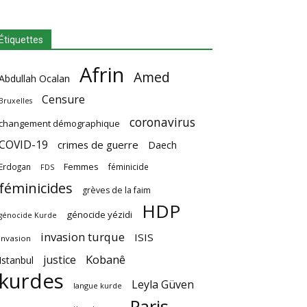
Étiquettes
Afrin
Amed
Abdullah Ocalan
Censure
Bruxelles
coronavirus
changement démographique
COVID-19
crimes de guerre
Daech
Femmes
Erdogan
féminicide
FDS
féminicides
grèves de la faim
HDP
génocide yézidi
génocide Kurde
invasion turque
ISIS
invasion
Kobanê
justice
Istanbul
kurdes
Leyla Güven
langue kurde
Paris