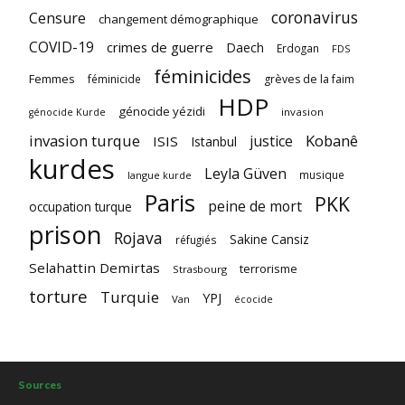
coronavirus
Censure
changement démographique
COVID-19
crimes de guerre
Daech
Erdogan
FDS
féminicides
Femmes
féminicide
grèves de la faim
HDP
génocide yézidi
invasion
génocide Kurde
invasion turque
Kobanê
justice
ISIS
Istanbul
kurdes
Leyla Güven
musique
langue kurde
Paris
PKK
peine de mort
occupation turque
prison
Rojava
Sakine Cansiz
réfugiés
Selahattin Demirtas
terrorisme
Strasbourg
torture
Turquie
YPJ
Van
écocide
Sources