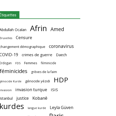
Étiquettes
Afrin
Amed
Abdullah Ocalan
Censure
Bruxelles
coronavirus
changement démographique
COVID-19
crimes de guerre
Daech
Femmes
Erdogan
féminicide
FDS
féminicides
grèves de la faim
HDP
génocide yézidi
génocide Kurde
invasion turque
ISIS
invasion
Kobanê
justice
Istanbul
kurdes
Leyla Güven
langue kurde
Paris