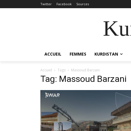
Twitter
Facebook
Sources
Kur
ACCUEIL
FEMMES
KURDISTAN
Accueil
Tags
Massoud Barzani
Tag: Massoud Barzani