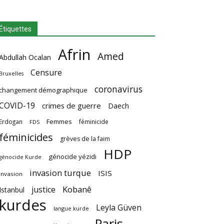
Étiquettes
Afrin
Amed
Abdullah Ocalan
Censure
Bruxelles
coronavirus
changement démographique
COVID-19
crimes de guerre
Daech
Femmes
Erdogan
féminicide
FDS
féminicides
grèves de la faim
HDP
génocide yézidi
génocide Kurde
invasion turque
ISIS
invasion
Kobanê
justice
Istanbul
kurdes
Leyla Güven
langue kurde
Paris