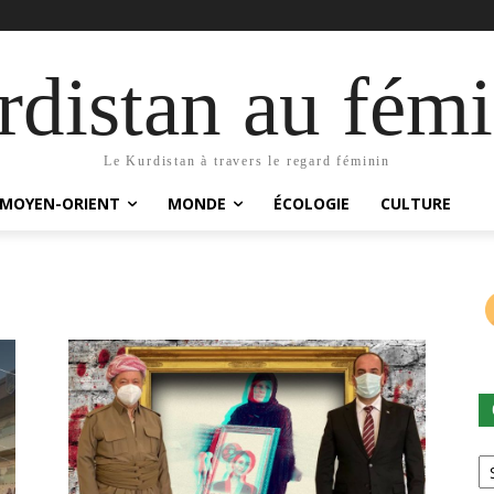
distan au fémi
Le Kurdistan à travers le regard féminin
MOYEN-ORIENT
MONDE
ÉCOLOGIE
CULTURE
Ca