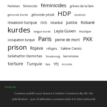
féminicides
Femmes
féminicide
grèves de la faim
HDP
génocide yézidi
invasion
génocide Kurde
invasion turque
Kobanê
justice
ISIS
Istanbul
kurdes
Leyla Güven
musique
langue kurde
Paris
PKK
peine de mort
occupation turque
prison
Rojava
Sakine Cansiz
réfugiés
Selahattin Demirtas
terrorisme
Strasbourg
torture
Turquie
YPJ
Van
écocide
Sources
Contenu publié sous license Créative Commons By-NC-SA
(attribution - pas d'utilisation commerciale 4.0 international)