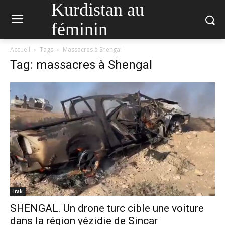
Kurdistan au
féminin
Accueil
Tags
Massacres à Shengal
Tag: massacres à Shengal
Irak
SHENGAL. Un drone turc cible une voiture
dans la région yézidie de Sincar