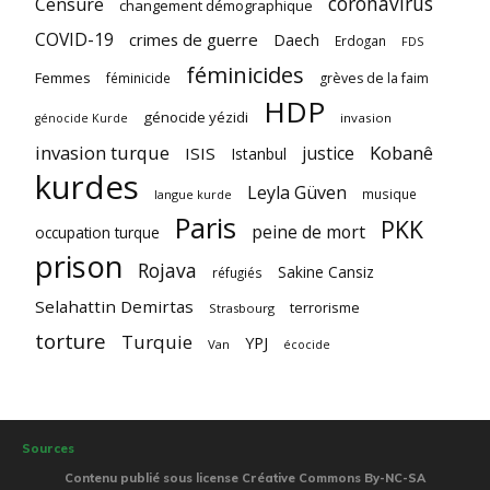
coronavirus
Censure
changement démographique
COVID-19
crimes de guerre
Daech
Erdogan
FDS
féminicides
Femmes
féminicide
grèves de la faim
HDP
génocide yézidi
invasion
génocide Kurde
invasion turque
Kobanê
justice
ISIS
Istanbul
kurdes
Leyla Güven
musique
langue kurde
Paris
PKK
peine de mort
occupation turque
prison
Rojava
Sakine Cansiz
réfugiés
Selahattin Demirtas
terrorisme
Strasbourg
torture
Turquie
YPJ
Van
écocide
Sources
Contenu publié sous license Créative Commons By-NC-SA