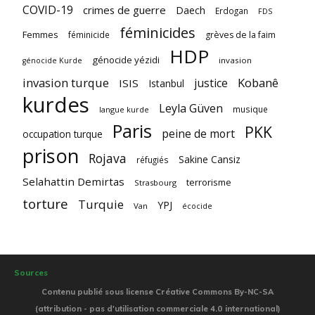
COVID-19
crimes de guerre
Daech
Erdogan
FDS
féminicides
Femmes
féminicide
grèves de la faim
HDP
génocide yézidi
invasion
génocide Kurde
invasion turque
Kobanê
justice
ISIS
Istanbul
kurdes
Leyla Güven
musique
langue kurde
Paris
PKK
peine de mort
occupation turque
prison
Rojava
Sakine Cansiz
réfugiés
Selahattin Demirtas
terrorisme
Strasbourg
torture
Turquie
YPJ
Van
écocide
Sources
Contenu publié sous license Créative Commons By-NC-SA
(attribution - pas d'utilisation commerciale 4.0 international)