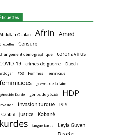
Étiquettes
Afrin
Amed
Abdullah Ocalan
Censure
Bruxelles
coronavirus
changement démographique
COVID-19
crimes de guerre
Daech
Femmes
Erdogan
féminicide
FDS
féminicides
grèves de la faim
HDP
génocide yézidi
génocide Kurde
invasion turque
ISIS
invasion
Kobanê
justice
Istanbul
kurdes
Leyla Güven
langue kurde
Paris