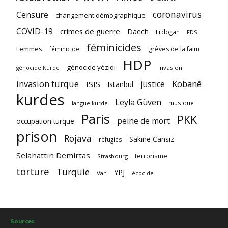
coronavirus
Censure
changement démographique
COVID-19
crimes de guerre
Daech
Erdogan
FDS
féminicides
Femmes
féminicide
grèves de la faim
HDP
génocide yézidi
invasion
génocide Kurde
invasion turque
Kobanê
justice
ISIS
Istanbul
kurdes
Leyla Güven
musique
langue kurde
Paris
PKK
peine de mort
occupation turque
prison
Rojava
Sakine Cansiz
réfugiés
Selahattin Demirtas
terrorisme
Strasbourg
torture
Turquie
YPJ
Van
écocide
Sources