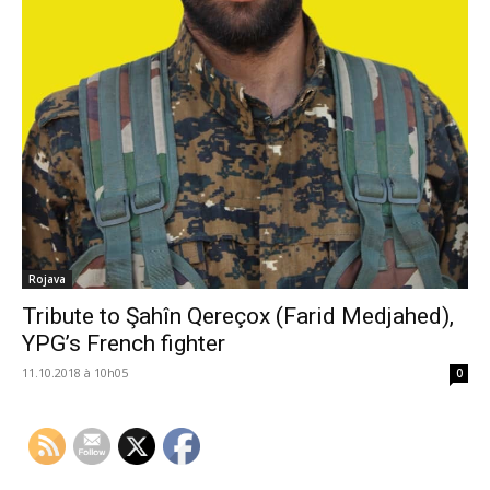
Rojava
Tribute to Şahîn Qereçox (Farid Medjahed),
YPG’s French fighter
11.10.2018 à 10h05
0