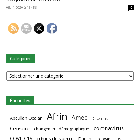
05.11.2020 à 18h56
0
Catégories
Catégories
Étiquettes
Afrin
Amed
Abdullah Ocalan
Bruxelles
coronavirus
Censure
changement démographique
COVID-19
crimes de guerre
Daech
Erdogan
FDS