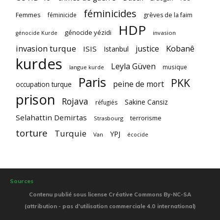
féminicides
Femmes
féminicide
grèves de la faim
HDP
génocide yézidi
invasion
génocide Kurde
invasion turque
Kobanê
justice
ISIS
Istanbul
kurdes
Leyla Güven
musique
langue kurde
Paris
PKK
peine de mort
occupation turque
prison
Rojava
Sakine Cansiz
réfugiés
Selahattin Demirtas
terrorisme
Strasbourg
torture
Turquie
YPJ
Van
écocide
Sources
Contenu publié sous license Créative Commons By-NC-SA
(attribution - pas d'utilisation commerciale 4.0 international)