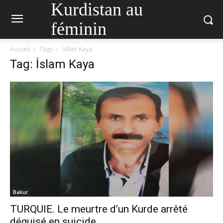
Kurdistan au
féminin
Accueil
Tags
İslam Kaya
Tag: İslam Kaya
Bakur
TURQUIE. Le meurtre d’un Kurde arrêté
déguisé en suicide