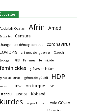
Étiquettes
Afrin
Amed
Abdullah Ocalan
Censure
Bruxelles
coronavirus
changement démographique
COVID-19
crimes de guerre
Daech
Femmes
Erdogan
féminicide
FDS
féminicides
grèves de la faim
HDP
génocide yézidi
génocide Kurde
invasion turque
ISIS
invasion
Kobanê
justice
Istanbul
kurdes
Leyla Güven
langue kurde
Paris