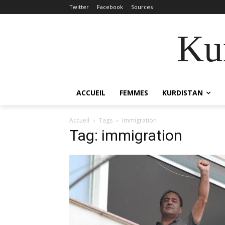
Twitter
Facebook
Sources
Kur
ACCUEIL
FEMMES
KURDISTAN
Accueil
Tags
Immigration
Tag: immigration