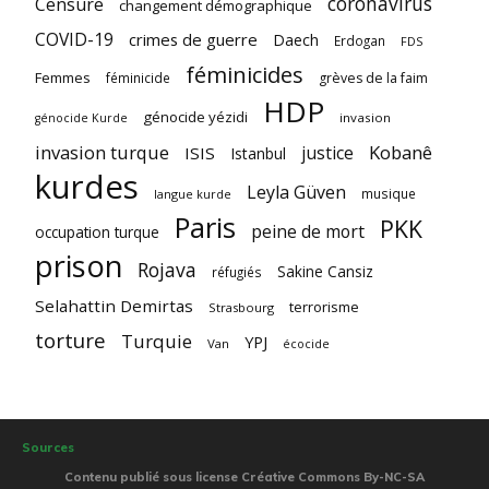
coronavirus
Censure
changement démographique
COVID-19
crimes de guerre
Daech
Erdogan
FDS
féminicides
Femmes
féminicide
grèves de la faim
HDP
génocide yézidi
invasion
génocide Kurde
invasion turque
Kobanê
justice
ISIS
Istanbul
kurdes
Leyla Güven
musique
langue kurde
Paris
PKK
peine de mort
occupation turque
prison
Rojava
Sakine Cansiz
réfugiés
Selahattin Demirtas
terrorisme
Strasbourg
torture
Turquie
YPJ
Van
écocide
Sources
Contenu publié sous license Créative Commons By-NC-SA