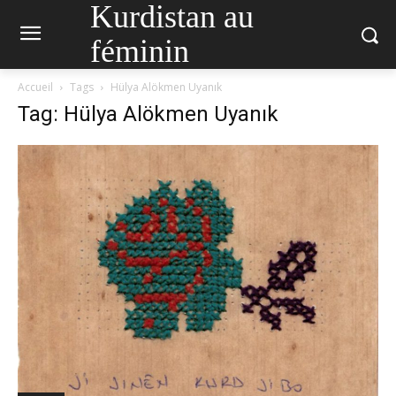
Kurdistan au
féminin
Accueil
Tags
Hülya Alökmen Uyanık
Tag: Hülya Alökmen Uyanık