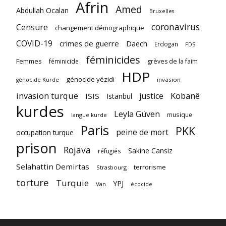
Afrin
Amed
Abdullah Ocalan
Bruxelles
coronavirus
Censure
changement démographique
COVID-19
crimes de guerre
Daech
Erdogan
FDS
féminicides
Femmes
féminicide
grèves de la faim
HDP
génocide yézidi
invasion
génocide Kurde
invasion turque
Kobanê
justice
ISIS
Istanbul
kurdes
Leyla Güven
musique
langue kurde
Paris
PKK
peine de mort
occupation turque
prison
Rojava
Sakine Cansiz
réfugiés
Selahattin Demirtas
terrorisme
Strasbourg
torture
Turquie
YPJ
Van
écocide