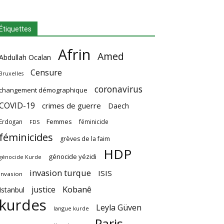
Étiquettes
Afrin
Amed
Abdullah Ocalan
Censure
Bruxelles
coronavirus
changement démographique
COVID-19
crimes de guerre
Daech
Femmes
Erdogan
féminicide
FDS
féminicides
grèves de la faim
HDP
génocide yézidi
génocide Kurde
invasion turque
ISIS
invasion
Kobanê
justice
Istanbul
kurdes
Leyla Güven
langue kurde
Paris