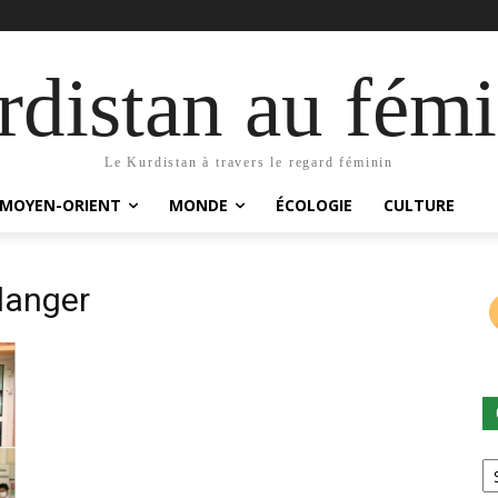
distan au fémi
Le Kurdistan à travers le regard féminin
MOYEN-ORIENT
MONDE
ÉCOLOGIE
CULTURE
llanger
Ca