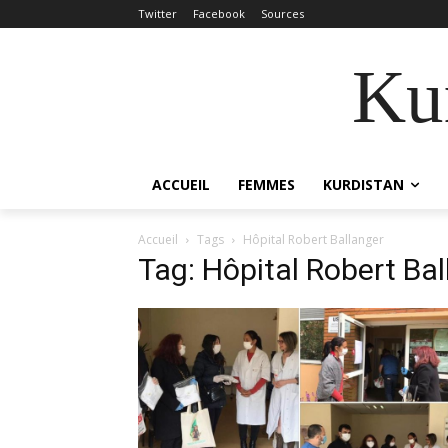
Twitter
Facebook
Sources
Kur
ACCUEIL
FEMMES
KURDISTAN
Accueil
Tags
Hôpital Robert Ballanger
Tag: Hôpital Robert Ba