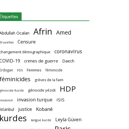
Étiquettes
Afrin
Amed
Abdullah Ocalan
Censure
Bruxelles
coronavirus
changement démographique
COVID-19
crimes de guerre
Daech
Femmes
Erdogan
féminicide
FDS
féminicides
grèves de la faim
HDP
génocide yézidi
génocide Kurde
invasion turque
ISIS
invasion
Kobanê
justice
Istanbul
kurdes
Leyla Güven
langue kurde
Paris