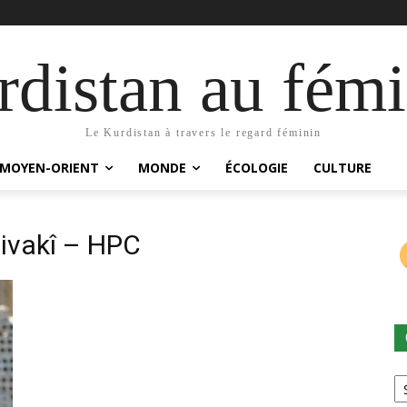
distan au fémi
Le Kurdistan à travers le regard féminin
MOYEN-ORIENT
MONDE
ÉCOLOGIE
CULTURE
ivakî – HPC
Ca