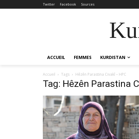
Twitter
Facebook
Sources
Kur
ACCUEIL
FEMMES
KURDISTAN
Accueil
Tags
Hêzên Parastina Civakî – HPC
Tag: Hêzên Parastina C