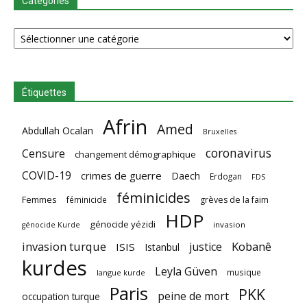
Catégories
Catégories
Étiquettes
Afrin
Amed
Abdullah Ocalan
Bruxelles
coronavirus
Censure
changement démographique
COVID-19
crimes de guerre
Daech
Erdogan
FDS
féminicides
Femmes
féminicide
grèves de la faim
HDP
génocide yézidi
invasion
génocide Kurde
invasion turque
Kobanê
justice
ISIS
Istanbul
kurdes
Leyla Güven
musique
langue kurde
Paris
PKK
peine de mort
occupation turque