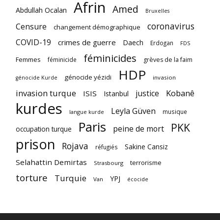
Afrin
Amed
Abdullah Ocalan
Bruxelles
coronavirus
Censure
changement démographique
COVID-19
crimes de guerre
Daech
Erdogan
FDS
féminicides
Femmes
féminicide
grèves de la faim
HDP
génocide yézidi
invasion
génocide Kurde
invasion turque
Kobanê
justice
ISIS
Istanbul
kurdes
Leyla Güven
musique
langue kurde
Paris
PKK
peine de mort
occupation turque
prison
Rojava
Sakine Cansiz
réfugiés
Selahattin Demirtas
terrorisme
Strasbourg
torture
Turquie
YPJ
Van
écocide