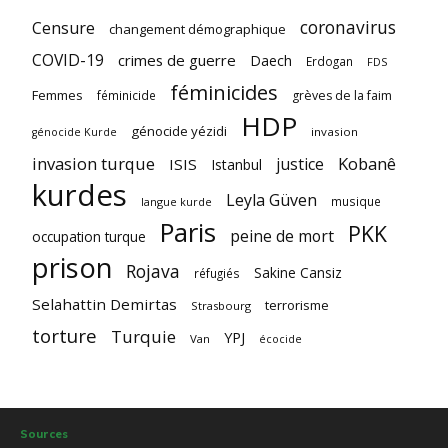
coronavirus
Censure
changement démographique
COVID-19
crimes de guerre
Daech
Erdogan
FDS
féminicides
Femmes
féminicide
grèves de la faim
HDP
génocide yézidi
invasion
génocide Kurde
invasion turque
Kobanê
justice
ISIS
Istanbul
kurdes
Leyla Güven
musique
langue kurde
Paris
PKK
peine de mort
occupation turque
prison
Rojava
Sakine Cansiz
réfugiés
Selahattin Demirtas
terrorisme
Strasbourg
torture
Turquie
YPJ
Van
écocide
Sources