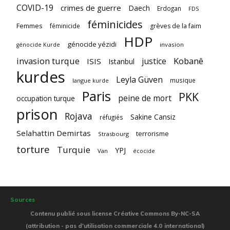
COVID-19
crimes de guerre
Daech
Erdogan
FDS
féminicides
Femmes
féminicide
grèves de la faim
HDP
génocide yézidi
invasion
génocide Kurde
invasion turque
Kobanê
justice
ISIS
Istanbul
kurdes
Leyla Güven
musique
langue kurde
Paris
PKK
peine de mort
occupation turque
prison
Rojava
Sakine Cansiz
réfugiés
Selahattin Demirtas
terrorisme
Strasbourg
torture
Turquie
YPJ
Van
écocide
Sources
Contenu publié sous license Créative Commons By-NC-SA
(attribution - pas d'utilisation commerciale 4.0 international)