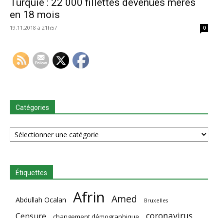
Turquie : 22 000 fillettes devenues mères
en 18 mois
19.11.2018 à 21h57
0
Catégories
Catégories
Étiquettes
Afrin
Amed
Abdullah Ocalan
Bruxelles
coronavirus
Censure
changement démographique