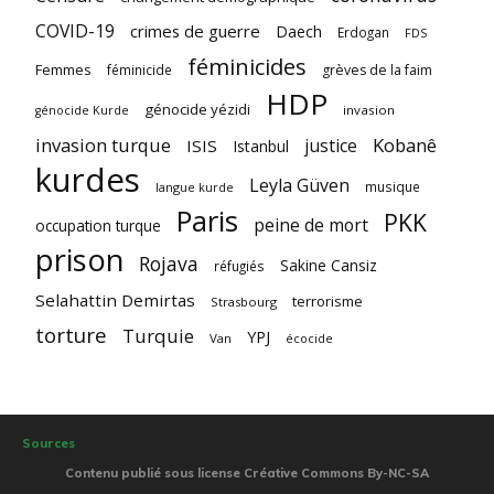
COVID-19
crimes de guerre
Daech
Erdogan
FDS
féminicides
Femmes
féminicide
grèves de la faim
HDP
génocide yézidi
invasion
génocide Kurde
invasion turque
Kobanê
justice
ISIS
Istanbul
kurdes
Leyla Güven
musique
langue kurde
Paris
PKK
peine de mort
occupation turque
prison
Rojava
Sakine Cansiz
réfugiés
Selahattin Demirtas
terrorisme
Strasbourg
torture
Turquie
YPJ
Van
écocide
Sources
Contenu publié sous license Créative Commons By-NC-SA