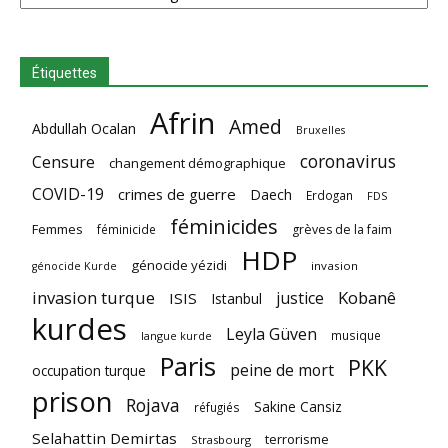
Étiquettes
Afrin
Amed
Abdullah Ocalan
Bruxelles
coronavirus
Censure
changement démographique
COVID-19
crimes de guerre
Daech
Erdogan
FDS
féminicides
Femmes
féminicide
grèves de la faim
HDP
génocide yézidi
invasion
génocide Kurde
invasion turque
Kobanê
justice
ISIS
Istanbul
kurdes
Leyla Güven
musique
langue kurde
Paris
PKK
peine de mort
occupation turque
prison
Rojava
Sakine Cansiz
réfugiés
Selahattin Demirtas
terrorisme
Strasbourg