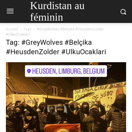
Kurdistan au
féminin
Accueil
Tags
#GreyWolves #Belçika #HeusdenZolder
#UlkuOcaklari
Tag: #GreyWolves #Belçika
#HeusdenZolder #UlkuOcaklari