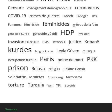
coronavirus
Censure
changement démographique
COVID-19
crimes de guerre
Daech
Erdogan
FDS
féminicides
Femmes
féminicide
grèves de la faim
HDP
génocide yézidi
invasion
génocide Kurde
invasion turque
Kobanê
justice
ISIS
Istanbul
kurdes
Leyla Güven
musique
langue kurde
Paris
PKK
peine de mort
occupation turque
prison
Rojava
Sakine Cansiz
réfugiés
Selahattin Demirtas
terrorisme
Strasbourg
torture
Turquie
YPJ
Van
écocide
Sources