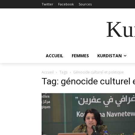
Twitter
Facebook
Sources
Kur
ACCUEIL
FEMMES
KURDISTAN
Accueil
Tags
Génocide culturel et politique
Tag: génocide culturel e