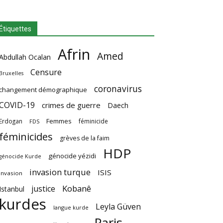
Étiquettes
Afrin
Amed
Abdullah Ocalan
Censure
Bruxelles
coronavirus
changement démographique
COVID-19
crimes de guerre
Daech
Femmes
Erdogan
féminicide
FDS
féminicides
grèves de la faim
HDP
génocide yézidi
génocide Kurde
invasion turque
ISIS
invasion
Kobanê
justice
Istanbul
kurdes
Leyla Güven
langue kurde
Paris