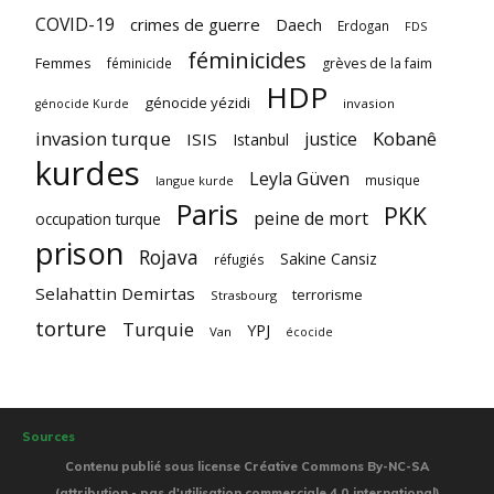
COVID-19
crimes de guerre
Daech
Erdogan
FDS
féminicides
Femmes
féminicide
grèves de la faim
HDP
génocide yézidi
invasion
génocide Kurde
invasion turque
Kobanê
justice
ISIS
Istanbul
kurdes
Leyla Güven
musique
langue kurde
Paris
PKK
peine de mort
occupation turque
prison
Rojava
Sakine Cansiz
réfugiés
Selahattin Demirtas
terrorisme
Strasbourg
torture
Turquie
YPJ
Van
écocide
Sources
Contenu publié sous license Créative Commons By-NC-SA
(attribution - pas d'utilisation commerciale 4.0 international)