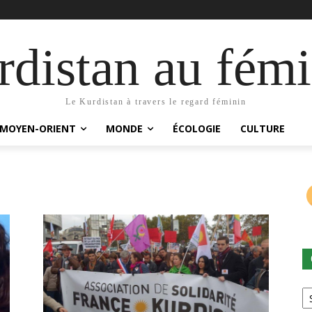
distan au fémi
Le Kurdistan à travers le regard féminin
MOYEN-ORIENT
MONDE
ÉCOLOGIE
CULTURE
Ca