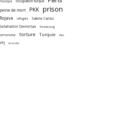
occupation turque
musique
prison
PKK
peine de mort
Rojava
Sakine Cansiz
réfugiés
Selahattin Demirtas
Strasbourg
torture
Turquie
terrorisme
Van
YPJ
écocide