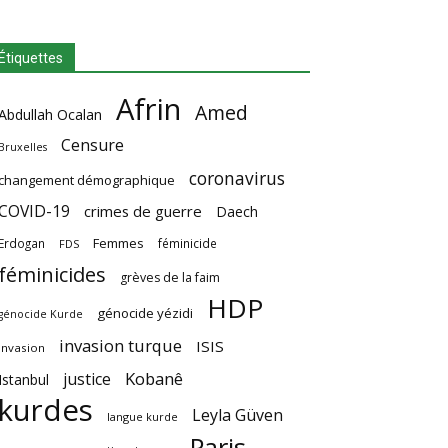
Étiquettes
Afrin
Amed
Abdullah Ocalan
Censure
Bruxelles
coronavirus
changement démographique
COVID-19
crimes de guerre
Daech
Femmes
Erdogan
féminicide
FDS
féminicides
grèves de la faim
HDP
génocide yézidi
génocide Kurde
invasion turque
ISIS
invasion
Kobanê
justice
Istanbul
kurdes
Leyla Güven
langue kurde
Paris