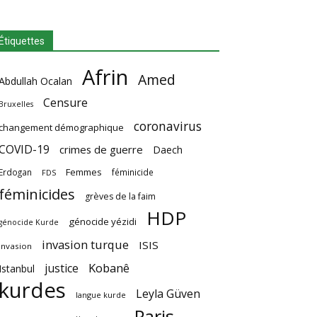
Étiquettes
Afrin
Amed
Abdullah Ocalan
Censure
Bruxelles
coronavirus
changement démographique
COVID-19
crimes de guerre
Daech
Femmes
Erdogan
féminicide
FDS
féminicides
grèves de la faim
HDP
génocide yézidi
génocide Kurde
invasion turque
ISIS
invasion
Kobanê
justice
Istanbul
kurdes
Leyla Güven
langue kurde
Paris