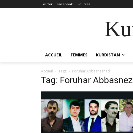
Twitter
Facebook
Sources
Kur
ACCUEIL
FEMMES
KURDISTAN
Accueil
Tags
Foruhar Abbasnezhad
Tag: Foruhar Abbasne