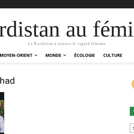
distan au fémi
Le Kurdistan à travers le regard féminin
MOYEN-ORIENT
MONDE
ÉCOLOGIE
CULTURE
zhad
Ca