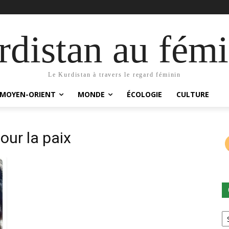
distan au fémi
Le Kurdistan à travers le regard féminin
MOYEN-ORIENT
MONDE
ÉCOLOGIE
CULTURE
ur la paix
Ca