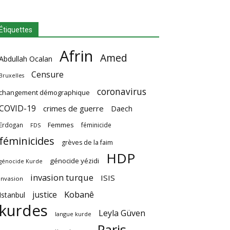
Étiquettes
Afrin
Amed
Abdullah Ocalan
Censure
Bruxelles
coronavirus
changement démographique
COVID-19
crimes de guerre
Daech
Femmes
Erdogan
féminicide
FDS
féminicides
grèves de la faim
HDP
génocide yézidi
génocide Kurde
invasion turque
ISIS
invasion
Kobanê
justice
Istanbul
kurdes
Leyla Güven
langue kurde
Paris