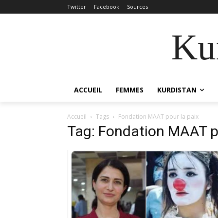
Twitter
Facebook
Sources
Kur
ACCUEIL
FEMMES
KURDISTAN
Accueil
Tags
Fondation MAAT pour la paix
Tag: Fondation MAAT po