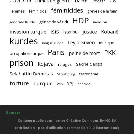
COVID-19
crimes de guerre
Daech
Erdogan
FDS
féminicides
Femmes
féminicide
grèves de la faim
HDP
génocide yézidi
invasion
génocide Kurde
invasion turque
Kobanê
justice
ISIS
Istanbul
kurdes
Leyla Güven
musique
langue kurde
Paris
PKK
peine de mort
occupation turque
prison
Rojava
Sakine Cansiz
réfugiés
Selahattin Demirtas
terrorisme
Strasbourg
torture
Turquie
YPJ
Van
écocide
Sources
Contenu publié sous license Créative Commons By-NC-SA
(attribution - pas d'utilisation commerciale 4.0 international)