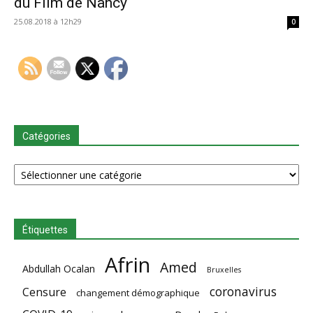
du Film de Nancy
25.08.2018 à 12h29
0
Catégories
Catégories
Étiquettes
Afrin
Amed
Abdullah Ocalan
Bruxelles
coronavirus
Censure
changement démographique