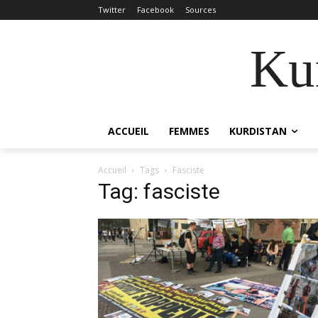
Twitter
Facebook
Sources
Kur
ACCUEIL
FEMMES
KURDISTAN
Accueil
Tags
Fasciste
Tag: fasciste