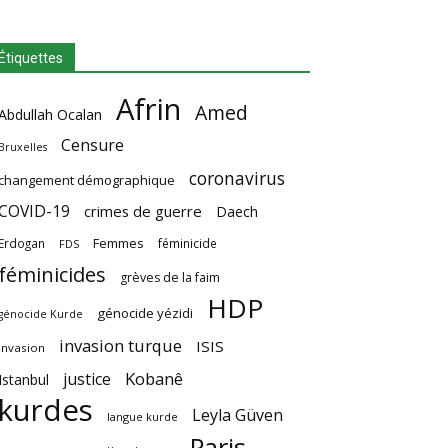
Étiquettes
Afrin
Amed
Abdullah Ocalan
Censure
Bruxelles
coronavirus
changement démographique
COVID-19
crimes de guerre
Daech
Femmes
Erdogan
féminicide
FDS
féminicides
grèves de la faim
HDP
génocide yézidi
génocide Kurde
invasion turque
ISIS
invasion
Kobanê
justice
Istanbul
kurdes
Leyla Güven
langue kurde
Paris