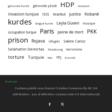
HDP
génocide yézidi
invasion
génocide Kurde
invasion turque
Kobanê
justice
ISIS
Istanbul
kurdes
Leyla Güven
musique
langue kurde
Paris
PKK
peine de mort
occupation turque
prison
Rojava
Sakine Cansiz
réfugiés
Selahattin Demirtas
terrorisme
Strasbourg
torture
Turquie
YPJ
Van
écocide
Sources
Contenu publié sous license Créative Commons By-NC-SA
(attribution - pas d'utilisation commerciale 4.0 international)