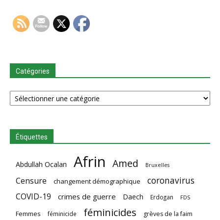
Catégories
Catégories
Étiquettes
Afrin
Amed
Abdullah Ocalan
Bruxelles
coronavirus
Censure
changement démographique
COVID-19
crimes de guerre
Daech
Erdogan
FDS
féminicides
Femmes
féminicide
grèves de la faim