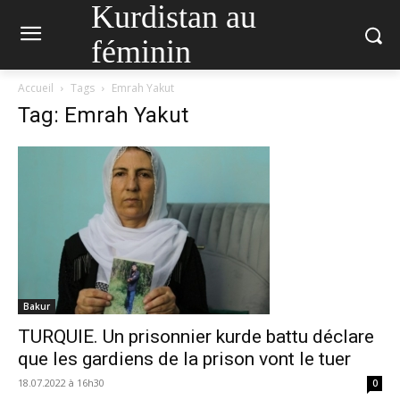
Kurdistan au
féminin
Accueil
Tags
Emrah Yakut
Tag: Emrah Yakut
Bakur
TURQUIE. Un prisonnier kurde battu déclare
que les gardiens de la prison vont le tuer
18.07.2022 à 16h30
0