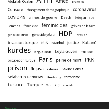
Amed
Abdullah Ocalan
Bruxelles
coronavirus
Censure
changement démographique
COVID-19
crimes de guerre
Daech
Erdogan
FDS
féminicides
Femmes
féminicide
grèves de la faim
HDP
génocide yézidi
invasion
génocide Kurde
invasion turque
Kobanê
justice
ISIS
Istanbul
kurdes
Leyla Güven
musique
langue kurde
Paris
PKK
peine de mort
occupation turque
prison
Rojava
Sakine Cansiz
réfugiés
Selahattin Demirtas
terrorisme
Strasbourg
torture
Turquie
YPJ
Van
écocide
Sources