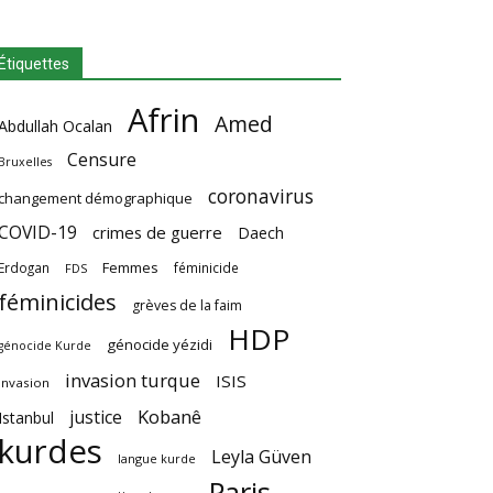
Étiquettes
Afrin
Amed
Abdullah Ocalan
Censure
Bruxelles
coronavirus
changement démographique
COVID-19
crimes de guerre
Daech
Femmes
Erdogan
féminicide
FDS
féminicides
grèves de la faim
HDP
génocide yézidi
génocide Kurde
invasion turque
ISIS
invasion
Kobanê
justice
Istanbul
kurdes
Leyla Güven
langue kurde
Paris