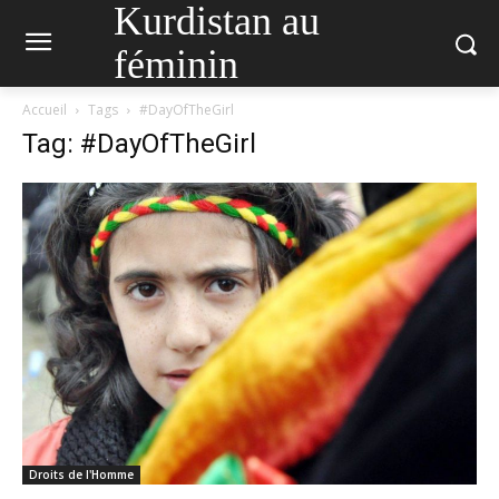
Kurdistan au
féminin
Accueil
Tags
#DayOfTheGirl
Tag: #DayOfTheGirl
Droits de l'Homme