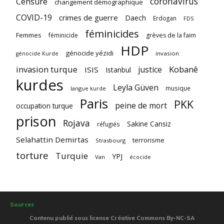
coronavirus
Censure
changement démographique
COVID-19
crimes de guerre
Daech
Erdogan
FDS
féminicides
Femmes
féminicide
grèves de la faim
HDP
génocide yézidi
invasion
génocide Kurde
invasion turque
Kobanê
justice
ISIS
Istanbul
kurdes
Leyla Güven
musique
langue kurde
Paris
PKK
peine de mort
occupation turque
prison
Rojava
Sakine Cansiz
réfugiés
Selahattin Demirtas
terrorisme
Strasbourg
torture
Turquie
YPJ
Van
écocide
Sources
Contenu publié sous license Créative Commons By-NC-SA