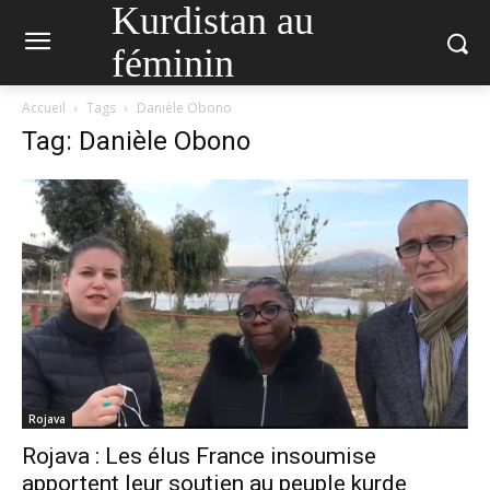
Kurdistan au
féminin
Accueil
Tags
Danièle Obono
Tag: Danièle Obono
Rojava
Rojava : Les élus France insoumise
apportent leur soutien au peuple kurde