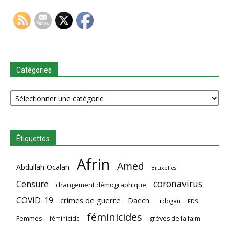
Catégories
Catégories
Étiquettes
Afrin
Amed
Abdullah Ocalan
Bruxelles
coronavirus
Censure
changement démographique
COVID-19
crimes de guerre
Daech
Erdogan
FDS
féminicides
Femmes
féminicide
grèves de la faim