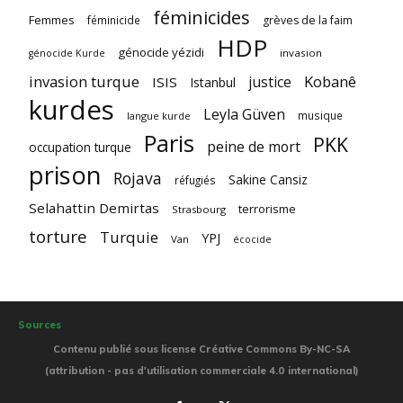
féminicides
Femmes
féminicide
grèves de la faim
HDP
génocide yézidi
invasion
génocide Kurde
invasion turque
Kobanê
justice
ISIS
Istanbul
kurdes
Leyla Güven
musique
langue kurde
Paris
PKK
peine de mort
occupation turque
prison
Rojava
Sakine Cansiz
réfugiés
Selahattin Demirtas
terrorisme
Strasbourg
torture
Turquie
YPJ
Van
écocide
Sources
Contenu publié sous license Créative Commons By-NC-SA
(attribution - pas d'utilisation commerciale 4.0 international)