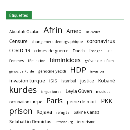
Étiquettes
Afrin
Amed
Abdullah Ocalan
Bruxelles
coronavirus
Censure
changement démographique
COVID-19
crimes de guerre
Daech
Erdogan
FDS
féminicides
Femmes
féminicide
grèves de la faim
HDP
génocide yézidi
invasion
génocide Kurde
invasion turque
Kobanê
justice
ISIS
Istanbul
kurdes
Leyla Güven
musique
langue kurde
Paris
PKK
peine de mort
occupation turque
prison
Rojava
Sakine Cansiz
réfugiés
Selahattin Demirtas
terrorisme
Strasbourg