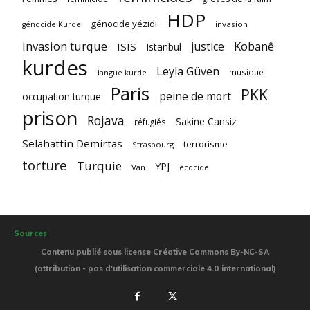
HDP
génocide yézidi
invasion
génocide Kurde
invasion turque
Kobanê
justice
ISIS
Istanbul
kurdes
Leyla Güven
musique
langue kurde
Paris
PKK
peine de mort
occupation turque
prison
Rojava
Sakine Cansiz
réfugiés
Selahattin Demirtas
terrorisme
Strasbourg
torture
Turquie
YPJ
Van
écocide
Sources
Contenu publié sous license Créative Commons By-NC-SA
(attribution - pas d'utilisation commerciale 4.0 international)