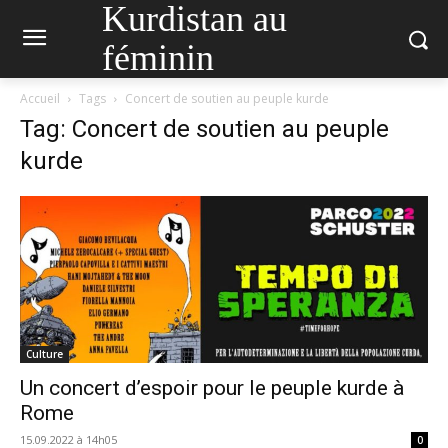
Kurdistan au
féminin
Accueil
Tags
Concert de soutien au peuple kurde
Tag: Concert de soutien au peuple
kurde
Culture
Un concert d’espoir pour le peuple kurde à
Rome
15.09.2022 à 14h05
0