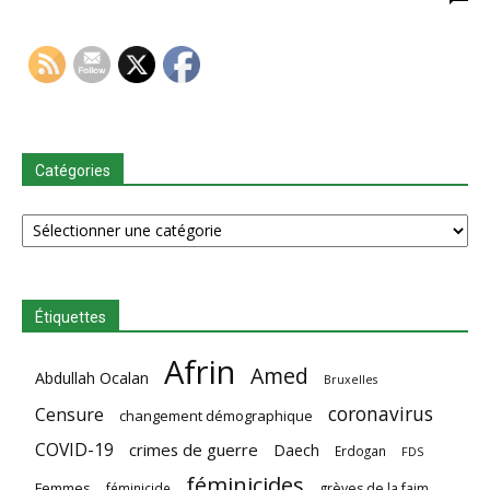
Catégories
Catégories
Étiquettes
Afrin
Amed
Abdullah Ocalan
Bruxelles
coronavirus
Censure
changement démographique
COVID-19
crimes de guerre
Daech
Erdogan
FDS
féminicides
Femmes
féminicide
grèves de la faim