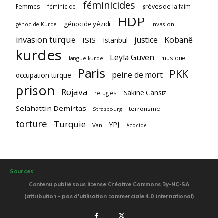
féminicides
Femmes
féminicide
grèves de la faim
HDP
génocide yézidi
invasion
génocide Kurde
invasion turque
Kobanê
justice
ISIS
Istanbul
kurdes
Leyla Güven
musique
langue kurde
Paris
PKK
peine de mort
occupation turque
prison
Rojava
Sakine Cansiz
réfugiés
Selahattin Demirtas
terrorisme
Strasbourg
torture
Turquie
YPJ
Van
écocide
Sources
Contenu publié sous license Créative Commons By-NC-SA
(attribution - pas d'utilisation commerciale 4.0 international)