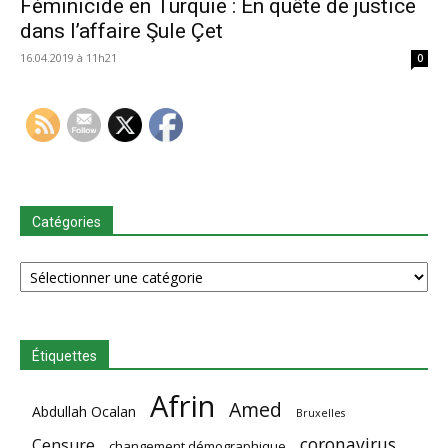
Féminicide en Turquie : En quête de justice
dans l’affaire Şule Çet
16.04.2019 à 11h21
0
Catégories
Catégories
Étiquettes
Afrin
Amed
Abdullah Ocalan
Bruxelles
coronavirus
Censure
changement démographique