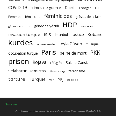
COVID-19
crimes de guerre
Daech
Erdogan
FDS
féminicides
Femmes
féminicide
grèves de la faim
HDP
génocide yézidi
invasion
génocide Kurde
invasion turque
Kobanê
justice
ISIS
Istanbul
kurdes
Leyla Güven
musique
langue kurde
Paris
PKK
peine de mort
occupation turque
prison
Rojava
Sakine Cansiz
réfugiés
Selahattin Demirtas
terrorisme
Strasbourg
torture
Turquie
YPJ
Van
écocide
Sources
Contenu publié sous license Créative Commons By-NC-SA