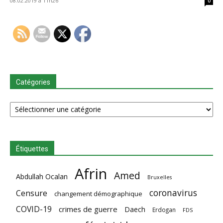
08.02.2019 à 11h26
0
Catégories
Catégories
Étiquettes
Afrin
Amed
Abdullah Ocalan
Bruxelles
coronavirus
Censure
changement démographique
COVID-19
crimes de guerre
Daech
Erdogan
FDS