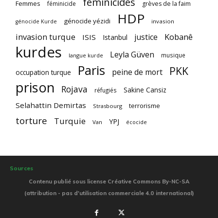
féminicides
Femmes
féminicide
grèves de la faim
HDP
génocide yézidi
invasion
génocide Kurde
invasion turque
Kobanê
justice
ISIS
Istanbul
kurdes
Leyla Güven
musique
langue kurde
Paris
PKK
peine de mort
occupation turque
prison
Rojava
Sakine Cansiz
réfugiés
Selahattin Demirtas
terrorisme
Strasbourg
torture
Turquie
YPJ
Van
écocide
Sources
Contenu publié sous license Créative Commons By-NC-SA
(attribution - pas d'utilisation commerciale 4.0 international)